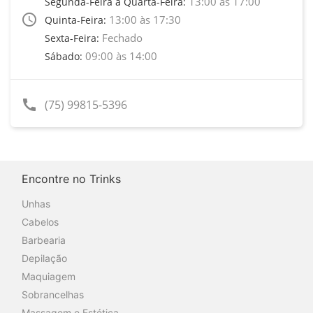
13:00 às 17:00
Segunda-Feira a Quarta-Feira:
access_time
13:00 às 17:30
Quinta-Feira:
Fechado
Sexta-Feira:
09:00 às 14:00
Sábado:
call
(75) 99815-5396
Encontre no Trinks
Unhas
Cabelos
Barbearia
Depilação
Maquiagem
Sobrancelhas
Massagem e Estética