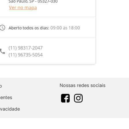
São Paulo, SP - 05327-030
Ver no mapa
ccess_time
09:00 às 18:00
Aberto todos os dias:
(11) 98317-2047
call
(11) 96735-5054
Nossas redes sociais
o
uentes
rivacidade