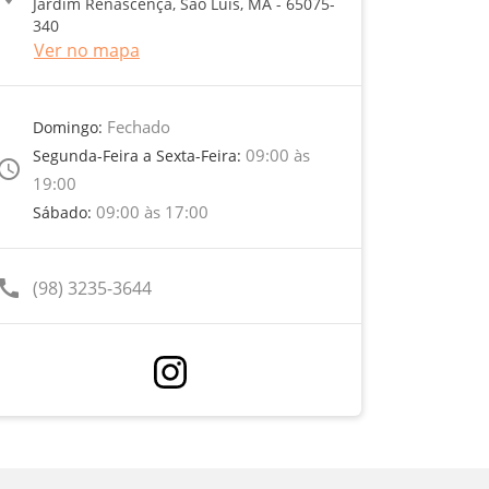
Jardim Renascença, São Luís, MA - 65075-
340
Ver no mapa
Fechado
Domingo:
09:00 às
Segunda-Feira a Sexta-Feira:
ccess_time
19:00
09:00 às 17:00
Sábado:
call
(98) 3235-3644