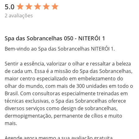
5.0
star
star
star
star
star
2 avaliações
Spa das Sobrancelhas 050 - NITERÓI 1
Bem-vindo ao Spa das Sobrancelhas NITERÓI 1.

Sentir a essência, valorizar o olhar e ressaltar a beleza 
de cada um. Essa é a missão do Spa das Sobrancelhas, 
maior centro especializado em embelezamento do 
olhar do mundo, com mais de 300 unidades em todo o 
Brasil. Com consultoras especialmente treinadas em 
técnicas exclusivas, o Spa das Sobrancelhas oferece 
diversos serviços como design de sobrancelhas, 
dermopigmentação, permanente de cílios e muito 
mais.

Agende agora mesmo a sua avaliação gratuita.