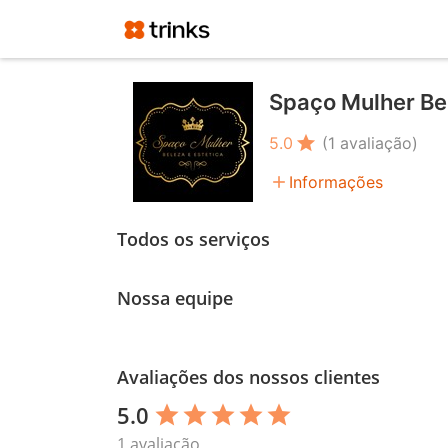
Spaço Mulher Bel
star
5.0
(1 avaliação)
add
Informações
Todos os serviços
Nossa equipe
Avaliações dos nossos clientes
5.0
star
star
star
star
star
1 avaliação