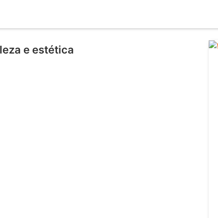
eza e estética
l