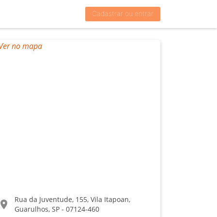
Cadastrar ou entrar
Rua da Juventude, 155, Vila Itapoan,
ocation_on
Guarulhos, SP - 07124-460