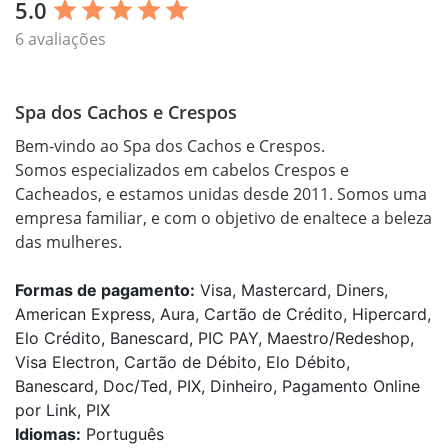
5.0
star
star
star
star
star
6 avaliações
Spa dos Cachos e Crespos
Bem-vindo ao Spa dos Cachos e Crespos.

Somos especializados em cabelos Crespos e 
Cacheados, e estamos unidas desde 2011. Somos uma 
empresa familiar, e com o objetivo de enaltece a beleza 
Formas de pagamento:
Visa, Mastercard, Diners,
American Express, Aura, Cartão de Crédito, Hipercard,
Elo Crédito, Banescard, PIC PAY, Maestro/Redeshop,
Visa Electron, Cartão de Débito, Elo Débito,
Banescard, Doc/Ted, PIX, Dinheiro, Pagamento Online
por Link, PIX
Idiomas:
Português