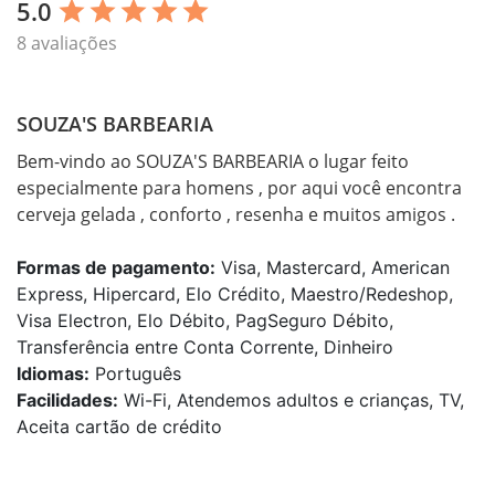
5.0
star
star
star
star
star
8 avaliações
SOUZA'S BARBEARIA
Bem-vindo ao SOUZA'S BARBEARIA o lugar feito 
especialmente para homens , por aqui você encontra 
cerveja gelada , conforto , resenha e muitos amigos . 
Formas de pagamento:
Visa, Mastercard, American
Express, Hipercard, Elo Crédito, Maestro/Redeshop,
Visa Electron, Elo Débito, PagSeguro Débito,
Transferência entre Conta Corrente, Dinheiro
Idiomas:
Português
Facilidades:
Wi-Fi, Atendemos adultos e crianças, TV,
Aceita cartão de crédito