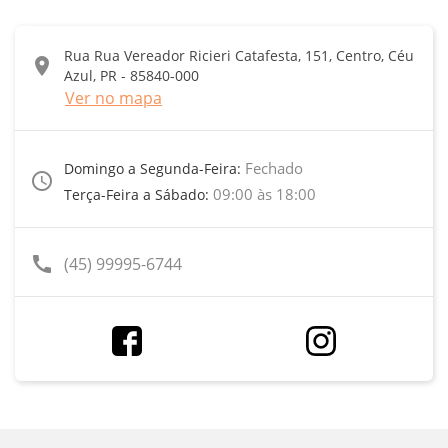
Rua Rua Vereador Ricieri Catafesta, 151, Centro, Céu
location_on
Azul, PR - 85840-000
Ver no mapa
Fechado
Domingo a Segunda-Feira:
access_time
09:00 às 18:00
Terça-Feira a Sábado:
call
(45) 99995-6744