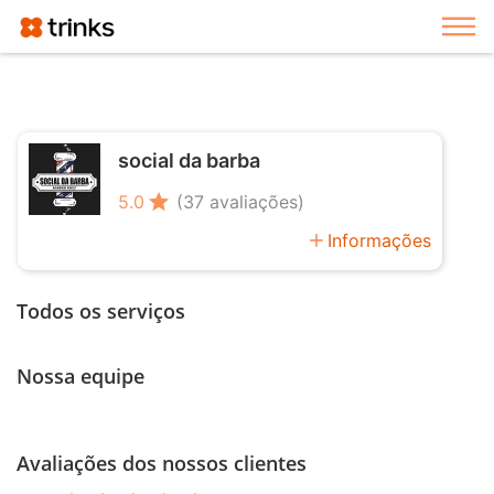
Exi
social da barba
star
5.0
(37 avaliações)
add
Informações
Todos os serviços
Nossa equipe
Avaliações dos nossos clientes