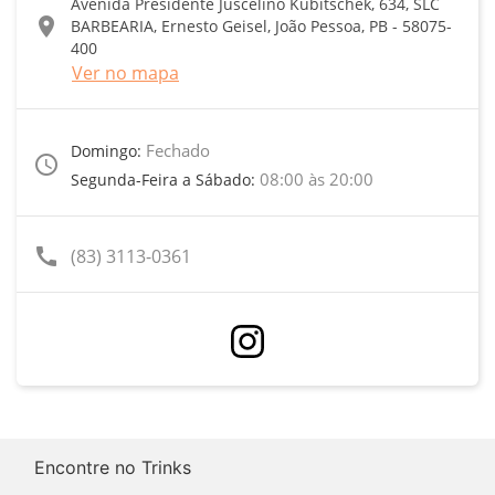
Avenida Presidente Juscelino Kubitschek, 634, SLC
location_on
BARBEARIA, Ernesto Geisel, João Pessoa, PB - 58075-
400
Ver no mapa
Fechado
Domingo:
access_time
08:00 às 20:00
Segunda-Feira a Sábado:
call
(83) 3113-0361
Encontre no Trinks