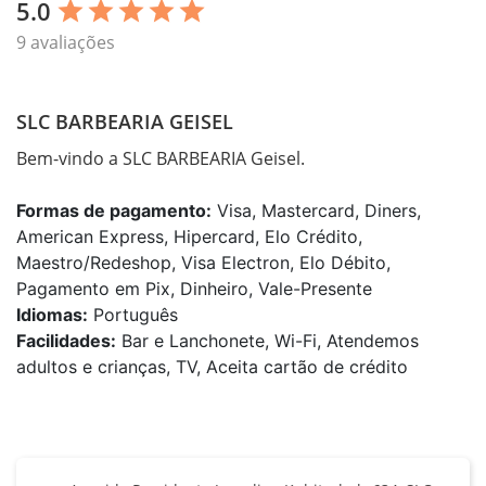
5.0
star
star
star
star
star
9 avaliações
SLC BARBEARIA GEISEL
Bem-vindo a SLC BARBEARIA Geisel.
Formas de pagamento:
Visa, Mastercard, Diners,
American Express, Hipercard, Elo Crédito,
Maestro/Redeshop, Visa Electron, Elo Débito,
Pagamento em Pix, Dinheiro, Vale-Presente
Idiomas:
Português
Facilidades:
Bar e Lanchonete, Wi-Fi, Atendemos
adultos e crianças, TV, Aceita cartão de crédito