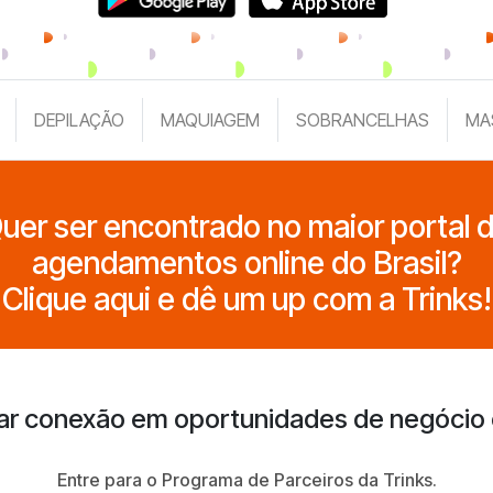
DEPILAÇÃO
MAQUIAGEM
SOBRANCELHAS
MA
uer ser encontrado no maior portal 
agendamentos online do Brasil?
Clique aqui e dê um up com a Trinks!
ar conexão em oportunidades de negócio
Entre para o Programa de Parceiros da Trinks.