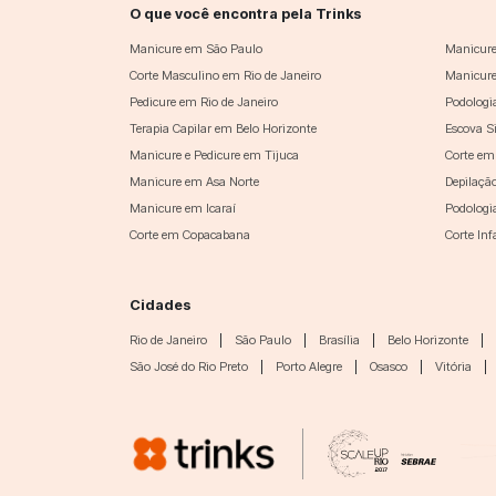
O que você encontra pela Trinks
Manicure em São Paulo
Manicure
Corte Masculino em Rio de Janeiro
Manicure
Pedicure em Rio de Janeiro
Podologi
Terapia Capilar em Belo Horizonte
Escova S
Manicure e Pedicure em Tijuca
Corte em
Manicure em Asa Norte
Depilaçã
Manicure em Icaraí
Podologi
Corte em Copacabana
Corte In
Cidades
Rio de Janeiro
|
São Paulo
|
Brasília
|
Belo Horizonte
|
São José do Rio Preto
|
Porto Alegre
|
Osasco
|
Vitória
|