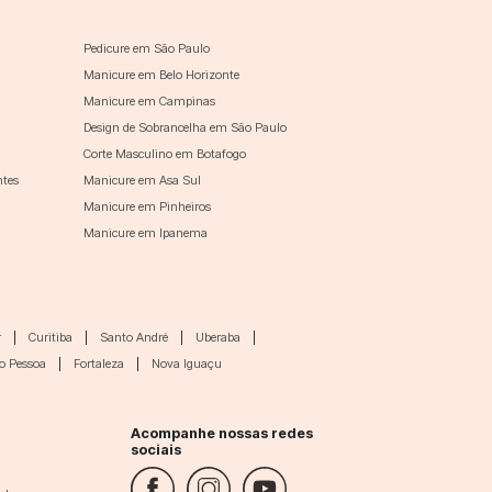
Pedicure em São Paulo
Manicure em Belo Horizonte
Manicure em Campinas
Design de Sobrancelha em São Paulo
Corte Masculino em Botafogo
ntes
Manicure em Asa Sul
Manicure em Pinheiros
Manicure em Ipanema
r
|
Curitiba
|
Santo André
|
Uberaba
|
o Pessoa
|
Fortaleza
|
Nova Iguaçu
Acompanhe nossas redes
sociais