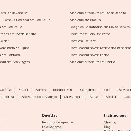
 em Rio de Janeiro
Manicure e Pedicure em Rio de Janeiro
 - Esmalte Nacional em São Paulo
Manicure em Brasília
a em São Paulo
Design de Sobrancelha em Rio de Janeiro
imples em Rio de Janeiro
Pedicure em Belo Horizonte
 Méier
Corte em Tatuapé
o em Barra da Tijuca
Corte Masculino em Recreio dos Bandeira
a em Santana
Corte Masculino em Leblon
fantil em Boa Viagem
Manicure e Pedicure em Centro
Goiânia
|
Niterói
|
Santos
|
Ribeirão Preto
|
Campinas
|
Recife
|
Salvado
Londrina
|
São Bernardo do Campo
|
São Gonçalo
|
Mauá
|
São Luís
|
Joã
Dúvidas
Institucional
Perguntas Frequentes
Clipping
Fale Conosco
Blog