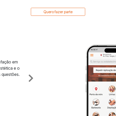
Quero fazer parte
isfação em
stética e o
 questões.