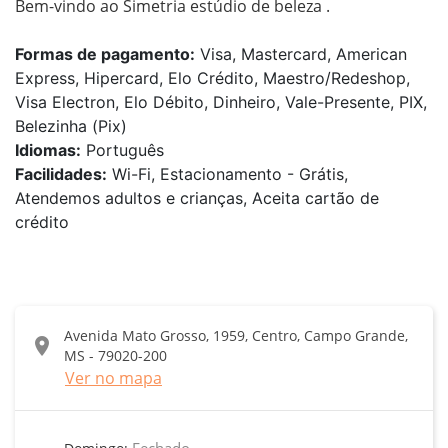
Bem-vindo ao Simetria estúdio de beleza .
Formas de pagamento:
Visa, Mastercard, American
Express, Hipercard, Elo Crédito, Maestro/Redeshop,
Visa Electron, Elo Débito, Dinheiro, Vale-Presente, PIX,
Belezinha (Pix)
Idiomas:
Português
Facilidades:
Wi-Fi, Estacionamento - Grátis,
Atendemos adultos e crianças, Aceita cartão de
crédito
Avenida Mato Grosso, 1959, Centro, Campo Grande,
location_on
MS - 79020-200
Ver no mapa
Fechado