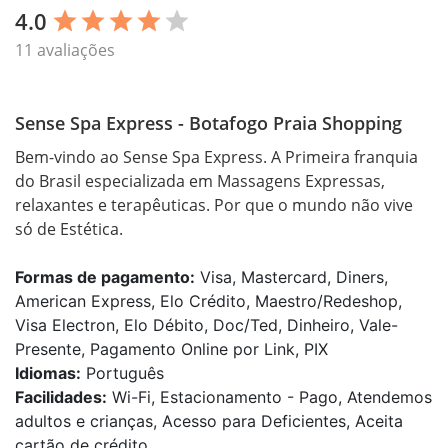
4.0
star
star
star
star
star
11 avaliações
Sense Spa Express - Botafogo Praia Shopping
Bem-vindo ao Sense Spa Express. A Primeira franquia 
do Brasil especializada em Massagens Expressas, 
relaxantes e terapêuticas. Por que o mundo não vive 
só de Estética.
Formas de pagamento:
Visa, Mastercard, Diners,
American Express, Elo Crédito, Maestro/Redeshop,
Visa Electron, Elo Débito, Doc/Ted, Dinheiro, Vale-
Presente, Pagamento Online por Link, PIX
Idiomas:
Português
Facilidades:
Wi-Fi, Estacionamento - Pago, Atendemos
adultos e crianças, Acesso para Deficientes, Aceita
cartão de crédito