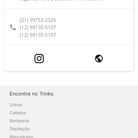
(21) 99753-2326
call
(12) 98135-5107
(12) 98135-5107
Encontre no Trinks
Unhas
Cabelos
Barbearia
Depilação
Maquiagem