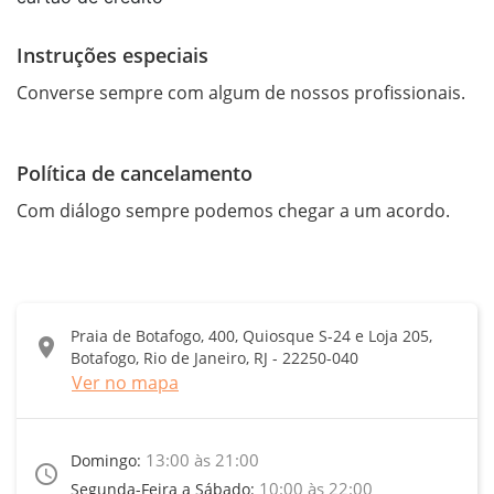
Instruções especiais
Converse sempre com algum de nossos profissionais.
Política de cancelamento
Com diálogo sempre podemos chegar a um acordo.
Praia de Botafogo, 400, Quiosque S-24 e Loja 205,
location_on
Botafogo, Rio de Janeiro, RJ - 22250-040
Ver no mapa
13:00 às 21:00
Domingo:
access_time
10:00 às 22:00
Segunda-Feira a Sábado: