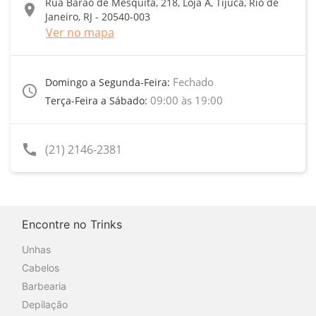
Rua Barão de Mesquita, 218, Loja A, Tijuca, Rio de
location_on
Janeiro, RJ - 20540-003
Ver no mapa
Fechado
Domingo a Segunda-Feira:
access_time
09:00 às 19:00
Terça-Feira a Sábado:
call
(21) 2146-2381
Encontre no Trinks
Unhas
Cabelos
Barbearia
Depilação