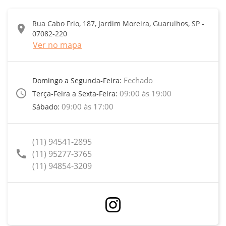
Rua Cabo Frio, 187, Jardim Moreira, Guarulhos, SP -
location_on
07082-220
Ver no mapa
Fechado
Domingo a Segunda-Feira:
access_time
09:00 às 19:00
Terça-Feira a Sexta-Feira:
09:00 às 17:00
Sábado:
(11) 94541-2895
call
(11) 95277-3765
(11) 94854-3209