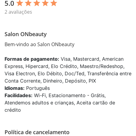
5.0
star
star
star
star
star
2 avaliações
Salon ONbeauty
Bem-vindo ao Salon ONbeauty 
Formas de pagamento:
Visa, Mastercard, American
Express, Hipercard, Elo Crédito, Maestro/Redeshop,
Visa Electron, Elo Débito, Doc/Ted, Transferência entre
Conta Corrente, Dinheiro, Depósito, PIX
Idiomas:
Português
Facilidades:
Wi-Fi, Estacionamento - Grátis,
Atendemos adultos e crianças, Aceita cartão de
crédito
Política de cancelamento