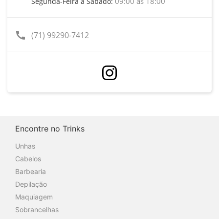
09:00 às 18:00
Segunda-Feira a Sábado:
call
(71) 99290-7412
Encontre no Trinks
Unhas
Cabelos
Barbearia
Depilação
Maquiagem
Sobrancelhas