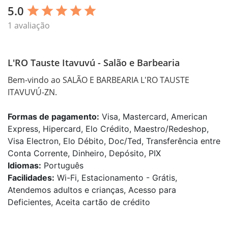
5.0
star
star
star
star
star
1 avaliação
L'RO Tauste Itavuvú - Salão e Barbearia
Bem-vindo ao SALÃO E BARBEARIA L'RO TAUSTE 
ITAVUVÚ-ZN.
Formas de pagamento:
Visa, Mastercard, American
Express, Hipercard, Elo Crédito, Maestro/Redeshop,
Visa Electron, Elo Débito, Doc/Ted, Transferência entre
Conta Corrente, Dinheiro, Depósito, PIX
Idiomas:
Português
Facilidades:
Wi-Fi, Estacionamento - Grátis,
Atendemos adultos e crianças, Acesso para
Deficientes, Aceita cartão de crédito