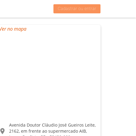
Cadastrar ou entrar
Avenida Doutor Cláudio José Gueiros Leite,
ocation_on
2162, em frente ao supermercado AIB,