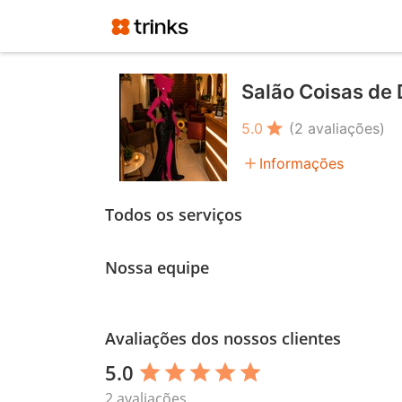
Salão Coisas de
star
5.0
(2 avaliações)
add
Informações
Todos os serviços
Nossa equipe
Avaliações dos nossos clientes
5.0
star
star
star
star
star
2 avaliações