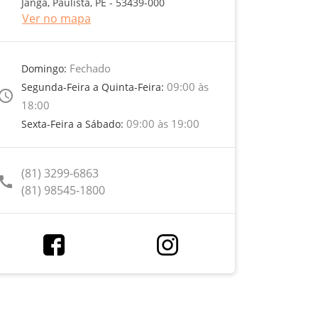
Janga, Paulista, PE - 53439-000
Ver no mapa
Fechado
Domingo:
09:00 às
Segunda-Feira a Quinta-Feira:
ccess_time
18:00
09:00 às 19:00
Sexta-Feira a Sábado:
(81) 3299-6863
call
(81) 98545-1800