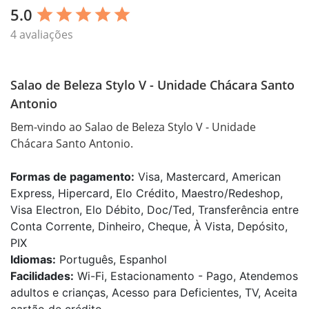
5.0
star
star
star
star
star
4 avaliações
Salao de Beleza Stylo V - Unidade Chácara Santo
Antonio
Bem-vindo ao Salao de Beleza Stylo V - Unidade 
Chácara Santo Antonio.
Formas de pagamento:
Visa, Mastercard, American
Express, Hipercard, Elo Crédito, Maestro/Redeshop,
Visa Electron, Elo Débito, Doc/Ted, Transferência entre
Conta Corrente, Dinheiro, Cheque, À Vista, Depósito,
PIX
Idiomas:
Português, Espanhol
Facilidades:
Wi-Fi, Estacionamento - Pago, Atendemos
adultos e crianças, Acesso para Deficientes, TV, Aceita
cartão de crédito