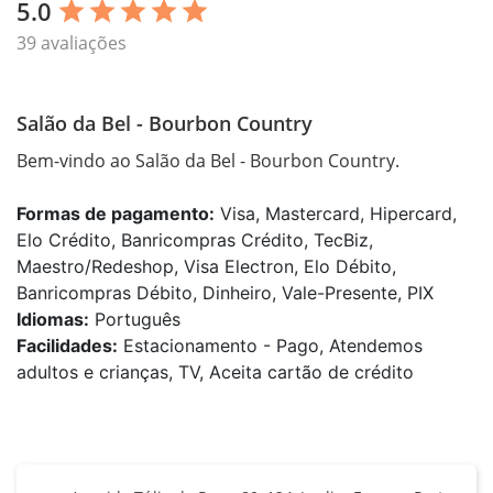
5.0
star
star
star
star
star
39 avaliações
Salão da Bel - Bourbon Country
Bem-vindo ao Salão da Bel - Bourbon Country.
Formas de pagamento:
Visa, Mastercard, Hipercard,
Elo Crédito, Banricompras Crédito, TecBiz,
Maestro/Redeshop, Visa Electron, Elo Débito,
Banricompras Débito, Dinheiro, Vale-Presente, PIX
Idiomas:
Português
Facilidades:
Estacionamento - Pago, Atendemos
adultos e crianças, TV, Aceita cartão de crédito