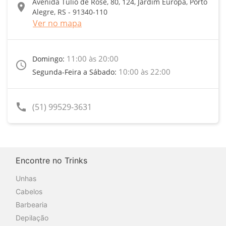
Avenida Túlio de Rose, 80, 124, Jardim Europa, Porto
location_on
Alegre, RS - 91340-110
Ver no mapa
11:00 às 20:00
Domingo:
access_time
10:00 às 22:00
Segunda-Feira a Sábado:
call
(51) 99529-3631
Encontre no Trinks
Unhas
Cabelos
Barbearia
Depilação