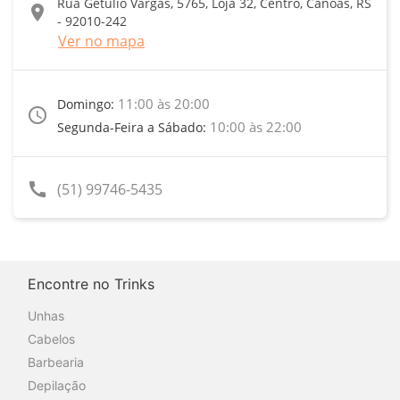
Rua Getúlio Vargas, 5765, Loja 32, Centro, Canoas, RS
location_on
- 92010-242
Ver no mapa
11:00 às 20:00
Domingo:
access_time
10:00 às 22:00
Segunda-Feira a Sábado:
call
(51) 99746-5435
Encontre no Trinks
Unhas
Cabelos
Barbearia
Depilação