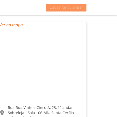
Cadastrar ou entrar
Rua Rua Vinte e Cinco-A, 23, 1° andar -
ocation_on
Sobreloja - Sala 106, Vila Santa Cecília,