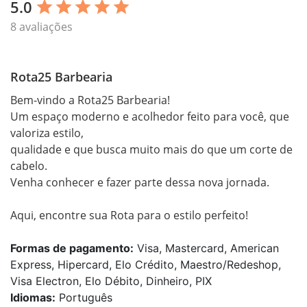
5.0
star
star
star
star
star
8 avaliações
Rota25 Barbearia
Bem-vindo a Rota25 Barbearia!

Um espaço moderno e acolhedor feito para você, que 
valoriza estilo, 

qualidade e que busca muito mais do que um corte de 
cabelo. 

Venha conhecer e fazer parte dessa nova jornada.

Formas de pagamento:
Visa, Mastercard, American
Express, Hipercard, Elo Crédito, Maestro/Redeshop,
Visa Electron, Elo Débito, Dinheiro, PIX
Idiomas:
Português