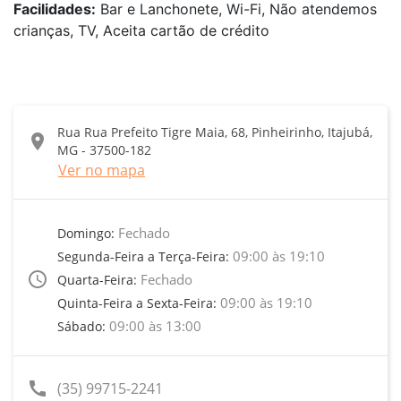
Facilidades:
Bar e Lanchonete, Wi-Fi, Não atendemos
crianças, TV, Aceita cartão de crédito
Rua Rua Prefeito Tigre Maia, 68, Pinheirinho, Itajubá,
location_on
MG - 37500-182
Ver no mapa
Fechado
Domingo:
09:00 às 19:10
Segunda-Feira a Terça-Feira:
access_time
Fechado
Quarta-Feira:
09:00 às 19:10
Quinta-Feira a Sexta-Feira:
09:00 às 13:00
Sábado:
call
(35) 99715-2241