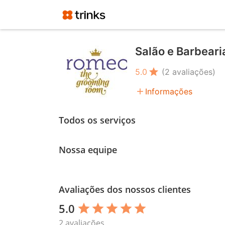
Salão e Barbear
star
5.0
(2 avaliações)
add
Informações
Todos os serviços
Nossa equipe
Avaliações dos nossos clientes
5.0
star
star
star
star
star
2 avaliações