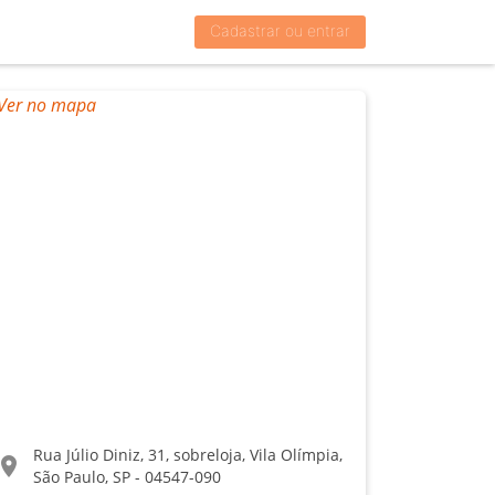
Cadastrar ou entrar
Rua Júlio Diniz, 31, sobreloja, Vila Olímpia,
ocation_on
São Paulo, SP - 04547-090