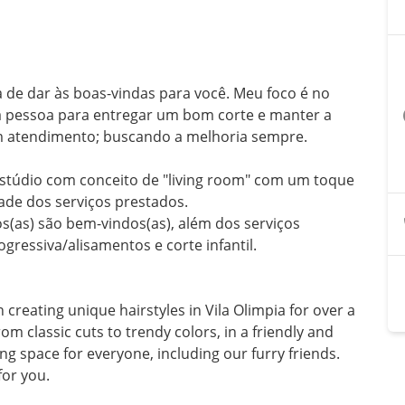
de dar às boas-vindas para você. Meu foco é no 
a pessoa para entregar um bom corte e manter a 
a
 atendimento; buscando a melhoria sempre. 

stúdio com conceito de "living room" com um toque 
ade dos serviços prestados.

os(as) são bem-vindos(as), além dos serviços 
gressiva/alisamentos e corte infantil.

reating unique hairstyles in Vila Olimpia for over a 
om classic cuts to trendy colors, in a friendly and 
 space for everyone, including our furry friends. 
for you.