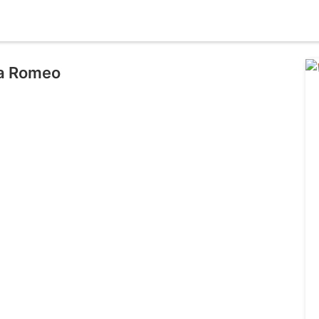
ia Romeo
l