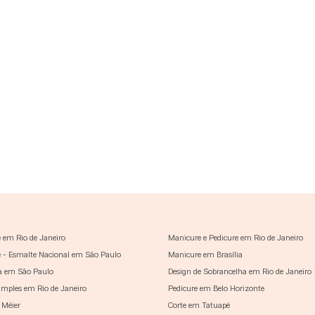
 em Rio de Janeiro
Manicure e Pedicure em Rio de Janeiro
 - Esmalte Nacional em São Paulo
Manicure em Brasília
a em São Paulo
Design de Sobrancelha em Rio de Janeiro
imples em Rio de Janeiro
Pedicure em Belo Horizonte
 Méier
Corte em Tatuapé