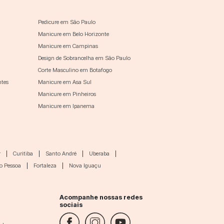
Pedicure em São Paulo
Manicure em Belo Horizonte
Manicure em Campinas
Design de Sobrancelha em São Paulo
Corte Masculino em Botafogo
ntes
Manicure em Asa Sul
Manicure em Pinheiros
Manicure em Ipanema
r
|
Curitiba
|
Santo André
|
Uberaba
|
o Pessoa
|
Fortaleza
|
Nova Iguaçu
Acompanhe nossas redes
sociais