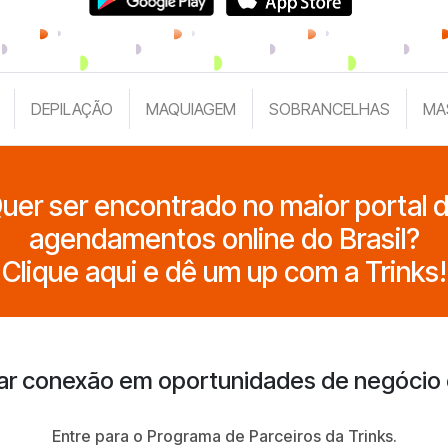
DEPILAÇÃO
MAQUIAGEM
SOBRANCELHAS
MA
uer ser encontrado no maior portal 
agendamentos online do Brasil?
Clique aqui e dê um up com a Trinks!
ar conexão em oportunidades de negócio
Entre para o Programa de Parceiros da Trinks.