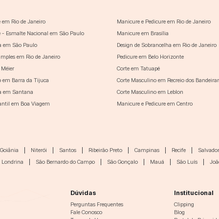
 em Rio de Janeiro
Manicure e Pedicure em Rio de Janeiro
 - Esmalte Nacional em São Paulo
Manicure em Brasília
a em São Paulo
Design de Sobrancelha em Rio de Janeiro
imples em Rio de Janeiro
Pedicure em Belo Horizonte
 Méier
Corte em Tatuapé
o em Barra da Tijuca
Corte Masculino em Recreio dos Bandeira
a em Santana
Corte Masculino em Leblon
fantil em Boa Viagem
Manicure e Pedicure em Centro
Goiânia
|
Niterói
|
Santos
|
Ribeirão Preto
|
Campinas
|
Recife
|
Salvado
Londrina
|
São Bernardo do Campo
|
São Gonçalo
|
Mauá
|
São Luís
|
Joã
Dúvidas
Institucional
Perguntas Frequentes
Clipping
Fale Conosco
Blog