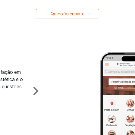
Quero fazer parte
isfação em
stética e o
 questões.