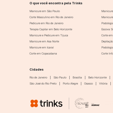
O que você encontra pela Trinks
Manicure em São Paulo
Manicure
Corte Masculino em Rio de Janeiro
Manicure
Pedicure em Rio de Janeiro
Podologi
Terapia Capilar em Belo Horizonte
Escova S
Manicure e Pedicure em Tijuca
Corte em
Manicure em Asa Norte
Depilaçã
Manicure em Icaraí
Podologi
Corte em Copacabana
Corte In
Cidades
Rio de Janeiro
|
São Paulo
|
Brasília
|
Belo Horizonte
|
São José do Rio Preto
|
Porto Alegre
|
Osasco
|
Vitória
|