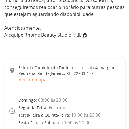
[número de horas] de antecedência. Dessa forma, 
conseguiremos realocar o horário para outras pessoas 
que estejam aguardando disponibilidade.

Atenciosamente,

A equipe Rhome Beauty Studio ✨💇‍♀️🏠
Estrada Caminho do Fontela , 1, n1 Loja 4 , Vargem
location_on
Pequena, Rio de Janeiro, RJ - 22783-117
Ver no mapa
08:00 às 23:00
Domingo:
Fechado
Segunda-Feira:
access_time
10:00 às 20:00
Terça-Feira a Quinta-Feira:
10:00 às 21:00
Sexta-Feira a Sábado: