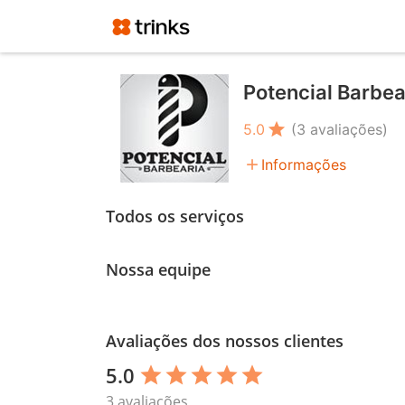
Potencial Barbear
star
5.0
(3 avaliações)
add
Informações
Todos os serviços
Nossa equipe
Avaliações dos nossos clientes
5.0
star
star
star
star
star
3 avaliações