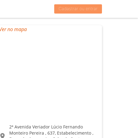
Cadastrar ou entrar
2ª Avenida Veriador Lúcio Fernando
Monteiro Pereira , 637, Estabelecimento ,
ocation_on