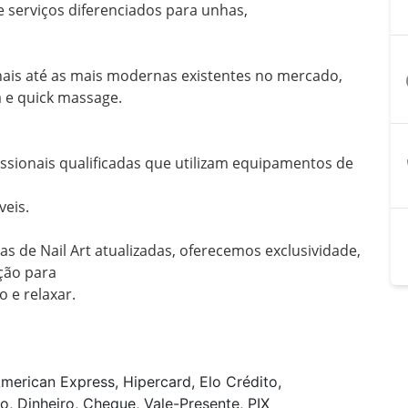
serviços diferenciados para unhas,

nais até as mais modernas existentes no mercado, 
a
e quick massage. 

sionais qualificadas que utilizam equipamentos de 
eis.

s de Nail Art atualizadas, oferecemos exclusividade, 
ão para

e relaxar.

merican Express, Hipercard, Elo Crédito,
o, Dinheiro, Cheque, Vale-Presente, PIX