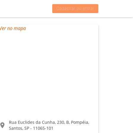
Cadastrar ou entrar
Rua Euclides da Cunha, 230, B, Pompéia,
ocation_on
Santos, SP - 11065-101