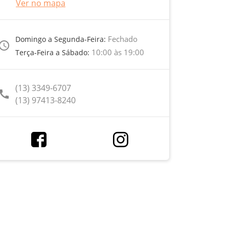
Ver no mapa
Fechado
Domingo a Segunda-Feira:
ccess_time
10:00 às 19:00
Terça-Feira a Sábado:
(13) 3349-6707
call
(13) 97413-8240