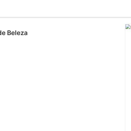
de Beleza
l