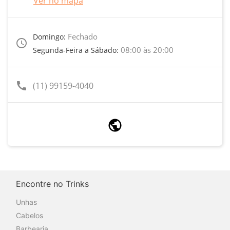
Ver no mapa
Fechado
Domingo:
access_time
08:00 às 20:00
Segunda-Feira a Sábado:
call
(11) 99159-4040
Encontre no Trinks
Unhas
Cabelos
Barbearia