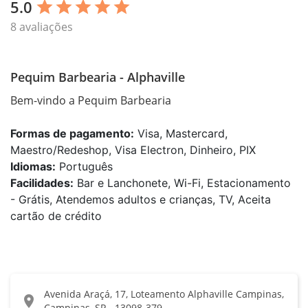
5.0
star
star
star
star
star
8 avaliações
Pequim Barbearia - Alphaville
Bem-vindo a Pequim Barbearia
Formas de pagamento:
Visa, Mastercard,
Maestro/Redeshop, Visa Electron, Dinheiro, PIX
Idiomas:
Português
Facilidades:
Bar e Lanchonete, Wi-Fi, Estacionamento
- Grátis, Atendemos adultos e crianças, TV, Aceita
cartão de crédito
Avenida Araçá, 17, Loteamento Alphaville Campinas,
location_on
Campinas, SP - 13098-379