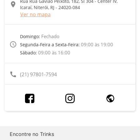
Rua Rua Gavião Peixoto, 182, Sl 304 - Center IV,
location_on
Icaraí, Niterói, RJ - 24020-084
Ver no mapa
Fechado
Domingo:
access_time
09:00 às 19:00
Segunda-Feira a Sexta-Feira:
09:00 às 16:00
Sábado:
call
(21) 97801-7594
Encontre no Trinks