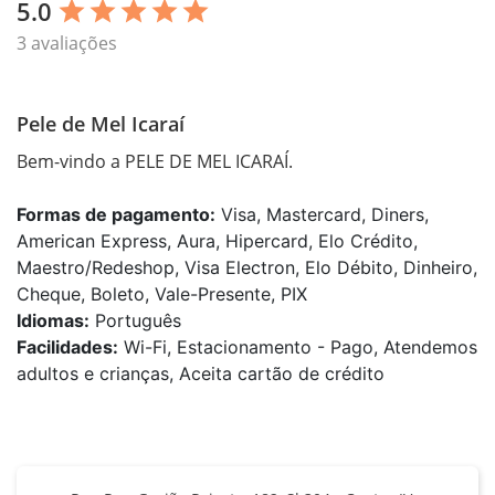
5.0
star
star
star
star
star
3 avaliações
Pele de Mel Icaraí
Bem-vindo a PELE DE MEL ICARAÍ.
Formas de pagamento:
Visa, Mastercard, Diners,
American Express, Aura, Hipercard, Elo Crédito,
Maestro/Redeshop, Visa Electron, Elo Débito, Dinheiro,
Cheque, Boleto, Vale-Presente, PIX
Idiomas:
Português
Facilidades:
Wi-Fi, Estacionamento - Pago, Atendemos
adultos e crianças, Aceita cartão de crédito