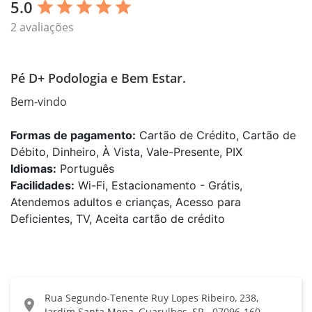
5.0
star
star
star
star
star
2 avaliações
Pé D+ Podologia e Bem Estar.
Bem-vindo 
Formas de pagamento:
Cartão de Crédito, Cartão de
Débito, Dinheiro, À Vista, Vale-Presente, PIX
Idiomas:
Português
Facilidades:
Wi-Fi, Estacionamento - Grátis,
Atendemos adultos e crianças, Acesso para
Deficientes, TV, Aceita cartão de crédito
Rua Segundo-Tenente Ruy Lopes Ribeiro, 238,
location_on
Jardim Santa Mena, Guarulhos, SP - 07096-160