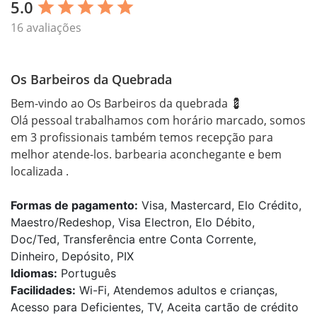
5.0
star
star
star
star
star
16 avaliações
Os Barbeiros da Quebrada
Bem-vindo ao Os Barbeiros da quebrada 💈

Olá pessoal trabalhamos com horário marcado, somos 
em 3 profissionais também temos recepção para 
melhor atende-los. barbearia aconchegante e bem 
localizada .
Formas de pagamento:
Visa, Mastercard, Elo Crédito,
Maestro/Redeshop, Visa Electron, Elo Débito,
Doc/Ted, Transferência entre Conta Corrente,
Dinheiro, Depósito, PIX
Idiomas:
Português
Facilidades:
Wi-Fi, Atendemos adultos e crianças,
Acesso para Deficientes, TV, Aceita cartão de crédito