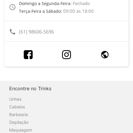
Fechado
Domingo a Segunda-Feira:
access_time
09:00 às 18:00
Terça-Feira a Sábado:
call
(61) 98606-5696
Encontre no Trinks
Unhas
Cabelos
Barbearia
Depilação
Maquiagem