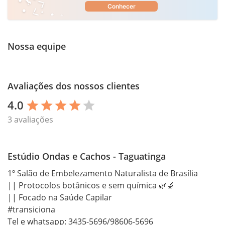
Conhecer
Nossa equipe
Avaliações dos nossos clientes
4.0
star
star
star
star
star
3 avaliações
Estúdio Ondas e Cachos - Taguatinga
1º Salão de Embelezamento Naturalista de Brasília 

|| Protocolos botânicos e sem química 🌿🔬

|| Focado na Saúde Capilar

#transiciona

Tel e whatsapp: 3435-5696/98606-5696