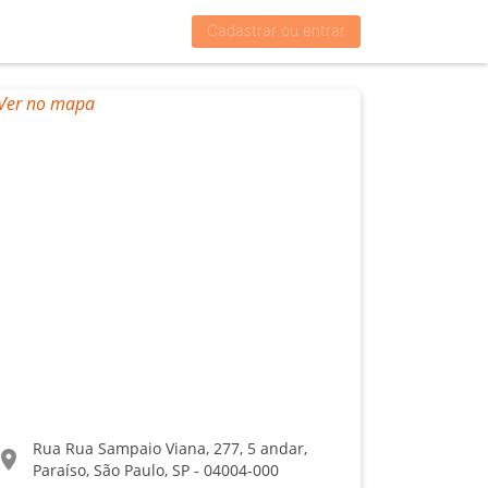
Cadastrar ou entrar
Rua Rua Sampaio Viana, 277, 5 andar,
ocation_on
Paraíso, São Paulo, SP - 04004-000