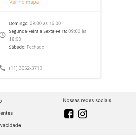
Ver no mapa
09:00 às 16:00
Domingo:
09:00 às
Segunda-Feira a Sexta-Feira:
ccess_time
18:00
Fechado
Sábado:
call
(11) 3052-3719
Nossas redes sociais
o
uentes
rivacidade