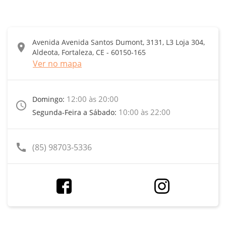
Avenida Avenida Santos Dumont, 3131, L3 Loja 304,
location_on
Aldeota, Fortaleza, CE - 60150-165
Ver no mapa
12:00 às 20:00
Domingo:
access_time
10:00 às 22:00
Segunda-Feira a Sábado:
call
(85) 98703-5336