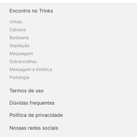
Encontre no Trinks
Unhas
Cabelos
Barbearia
Depilação
Maquiagem
Sobrancelhas
Massagem e Estética
Podologia
Termos de uso
Dúvidas frequentes
Política de privacidade
Nossas redes sociais