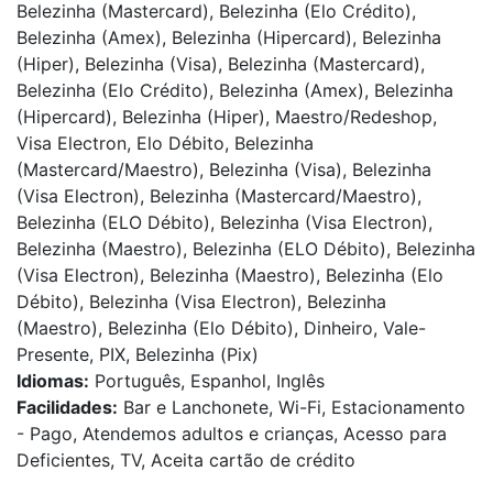
Belezinha (Mastercard), Belezinha (Elo Crédito),
Belezinha (Amex), Belezinha (Hipercard), Belezinha
(Hiper), Belezinha (Visa), Belezinha (Mastercard),
Belezinha (Elo Crédito), Belezinha (Amex), Belezinha
(Hipercard), Belezinha (Hiper), Maestro/Redeshop,
Visa Electron, Elo Débito, Belezinha
(Mastercard/Maestro), Belezinha (Visa), Belezinha
(Visa Electron), Belezinha (Mastercard/Maestro),
Belezinha (ELO Débito), Belezinha (Visa Electron),
Belezinha (Maestro), Belezinha (ELO Débito), Belezinha
(Visa Electron), Belezinha (Maestro), Belezinha (Elo
Débito), Belezinha (Visa Electron), Belezinha
(Maestro), Belezinha (Elo Débito), Dinheiro, Vale-
Presente, PIX, Belezinha (Pix)
Idiomas:
Português, Espanhol, Inglês
Facilidades:
Bar e Lanchonete, Wi-Fi, Estacionamento
- Pago, Atendemos adultos e crianças, Acesso para
Deficientes, TV, Aceita cartão de crédito