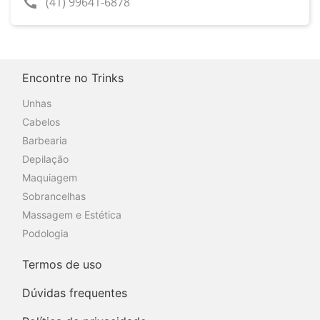
call
(41) 99641-6878
Encontre no Trinks
Unhas
Cabelos
Barbearia
Depilação
Maquiagem
Sobrancelhas
Massagem e Estética
Podologia
Termos de uso
Dúvidas frequentes