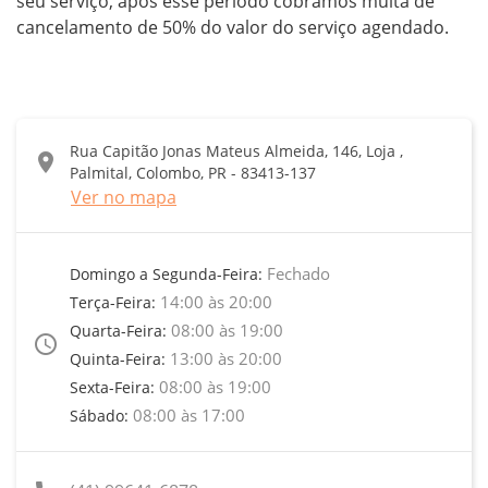
seu serviço, após esse período cobramos multa de 
cancelamento de 50% do valor do serviço agendado.
Rua Capitão Jonas Mateus Almeida, 146, Loja ,
location_on
Palmital, Colombo, PR - 83413-137
Ver no mapa
Fechado
Domingo a Segunda-Feira:
14:00 às 20:00
Terça-Feira:
08:00 às 19:00
Quarta-Feira:
access_time
13:00 às 20:00
Quinta-Feira:
08:00 às 19:00
Sexta-Feira:
08:00 às 17:00
Sábado: