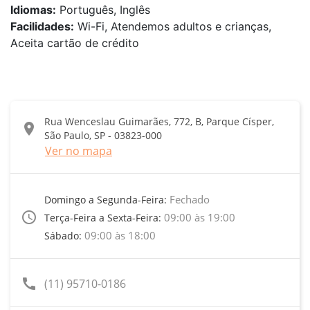
Idiomas:
Português, Inglês
Facilidades:
Wi-Fi, Atendemos adultos e crianças,
Aceita cartão de crédito
Rua Wenceslau Guimarães, 772, B, Parque Císper,
location_on
São Paulo, SP - 03823-000
Ver no mapa
Fechado
Domingo a Segunda-Feira:
access_time
09:00 às 19:00
Terça-Feira a Sexta-Feira:
09:00 às 18:00
Sábado:
call
(11) 95710-0186