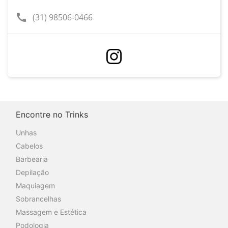
call
(31) 98506-0466
Encontre no Trinks
Unhas
Cabelos
Barbearia
Depilação
Maquiagem
Sobrancelhas
Massagem e Estética
Podologia