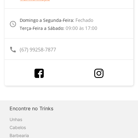
Fechado
Domingo a Segunda-Feira:
access_time
09:00 às 17:00
Terça-Feira a Sábado:
call
(67) 99258-7877
Encontre no Trinks
Unhas
Cabelos
Barbearia