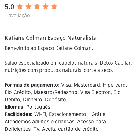
5.0
star
star
star
star
star
1 avaliação
Katiane Colman Espaço Naturalista
Bem-vindo ao Espaço Katiane Colman.

Salão especializado em cabelos naturais. Detox Capilar, 
nutrições com produtos naturais, corte a seco.
Formas de pagamento:
Visa, Mastercard, Hipercard,
Elo Crédito, Maestro/Redeshop, Visa Electron, Elo
Débito, Dinheiro, Depósito
Idiomas:
Português
Facilidades:
Wi-Fi, Estacionamento - Grátis,
Atendemos adultos e crianças, Acesso para
Deficientes, TV, Aceita cartão de crédito