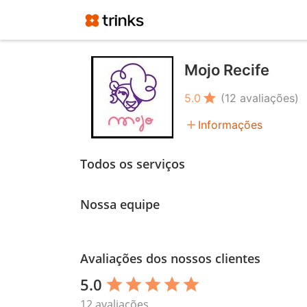
Mojo Recife
star
5.0
(12 avaliações)
add
Informações
Todos os serviços
Nossa equipe
Avaliações dos nossos clientes
5.0
star
star
star
star
star
12 avaliações