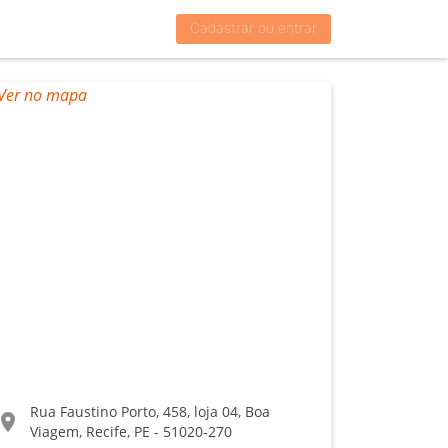
Cadastrar ou entrar
Rua Faustino Porto, 458, loja 04, Boa
ocation_on
Viagem, Recife, PE - 51020-270