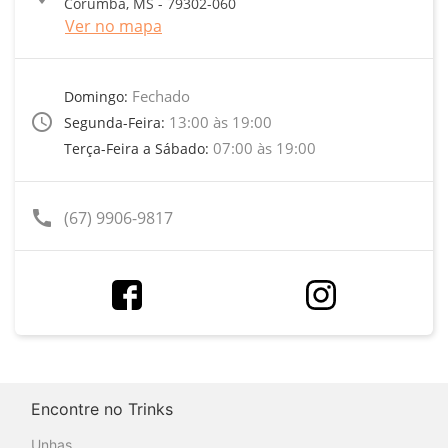
Corumbá, MS - 79302-060
Ver no mapa
Fechado
Domingo:
access_time
13:00 às 19:00
Segunda-Feira:
07:00 às 19:00
Terça-Feira a Sábado:
call
(67) 9906-9817
Encontre no Trinks
Unhas