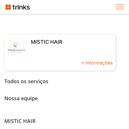
Exi
MISTIC HAIR
add
Informações
Todos os serviços
Nossa equipe
MISTIC HAIR