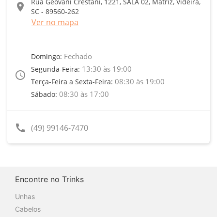
Rua Geovani Crestani, 1221, SALA 02, Matriz, Videira,
location_on
SC - 89560-262
Ver no mapa
Fechado
Domingo:
13:30 às 19:00
Segunda-Feira:
access_time
08:30 às 19:00
Terça-Feira a Sexta-Feira:
08:30 às 17:00
Sábado:
call
(49) 99146-7470
Encontre no Trinks
Unhas
Cabelos