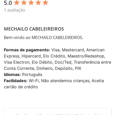
5.0
star
star
star
star
star
1 avaliação
MECHAILO CABELEIREIROS
Bem-vindo ao MECHAILO CABELEIREIROS.
Formas de pagamento:
Visa, Mastercard, American
Express, Hipercard, Elo Crédito, Maestro/Redeshop,
Visa Electron, Elo Débito, Doc/Ted, Transferência entre
Conta Corrente, Dinheiro, Depósito, PIX
Idiomas:
Português
Facilidades:
Wi-Fi, Não atendemos crianças, Aceita
cartão de crédito