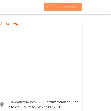
Cadastrar ou entrar
Rua Walfrido Rey, 650, Jardim Yolanda, São
ocation_on
José do Rio Preto, SP - 15061-530