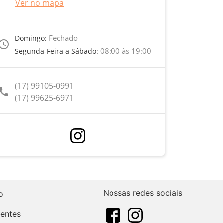
Ver no mapa
Fechado
Domingo:
ccess_time
08:00 às 19:00
Segunda-Feira a Sábado:
(17) 99105-0991
call
(17) 99625-6971
Nossas redes sociais
o
uentes