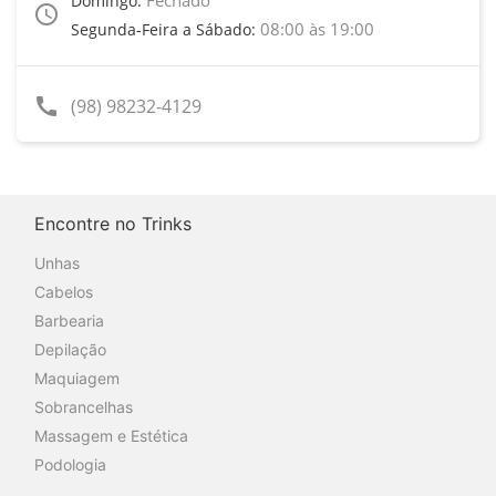
Domingo:
access_time
08:00 às 19:00
Segunda-Feira a Sábado:
call
(98) 98232-4129
Encontre no Trinks
Unhas
Cabelos
Barbearia
Depilação
Maquiagem
Sobrancelhas
Massagem e Estética
Podologia