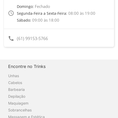
Fechado
Domingo:
access_time
08:00 às 19:00
Segunda-Feira a Sexta-Feira:
09:00 às 18:00
Sábado:
call
(61) 99153-5766
Encontre no Trinks
Unhas
Cabelos
Barbearia
Depilação
Maquiagem
Sobrancelhas
Massagem e Estética