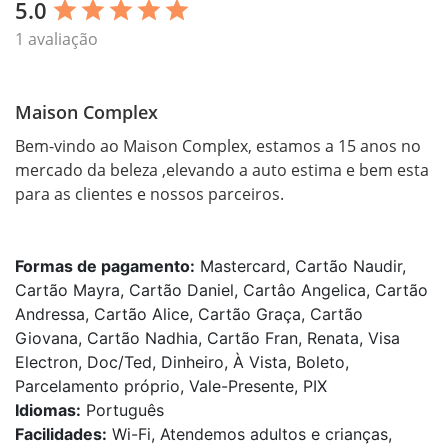
5.0
star
star
star
star
star
1 avaliação
Maison Complex
Bem-vindo ao Maison Complex, estamos a 15 anos no 
mercado da beleza ,elevando a auto estima e bem esta 
para as clientes e nossos parceiros.

Formas de pagamento:
Mastercard, Cartão Naudir,
Cartão Mayra, Cartão Daniel, Cartâo Angelica, Cartão
Andressa, Cartão Alice, Cartão Graça, Cartão
Giovana, Cartão Nadhia, Cartão Fran, Renata, Visa
Electron, Doc/Ted, Dinheiro, À Vista, Boleto,
Parcelamento próprio, Vale-Presente, PIX
Idiomas:
Português
Facilidades:
Wi-Fi, Atendemos adultos e crianças,