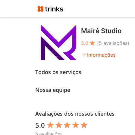
Mairê Studio
star
5.0
(5 avaliações)
add
Informações
Todos os serviços
Nossa equipe
Avaliações dos nossos clientes
5.0
star
star
star
star
star
5 avaliações